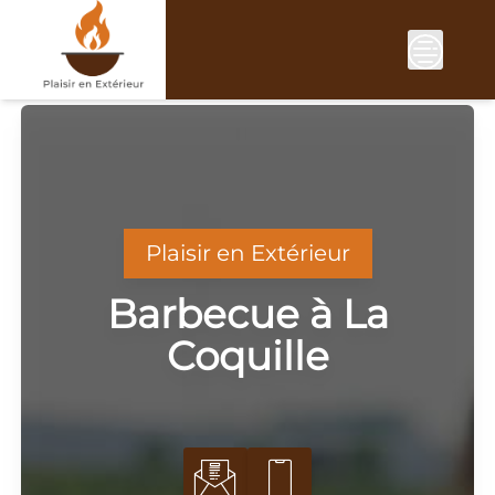
Skip
to
content
Plaisir en Extérieur
Barbecue à La
Coquille