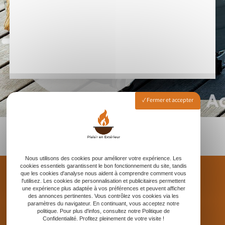
Fermer et accepter
Nous utilisons des cookies pour améliorer votre expérience. Les
cookies essentiels garantissent le bon fonctionnement du site, tandis
que les cookies d'analyse nous aident à comprendre comment vous
l'utilisez. Les cookies de personnalisation et publicitaires permettent
une expérience plus adaptée à vos préférences et peuvent afficher
des annonces pertinentes. Vous contrôlez vos cookies via les
paramètres du navigateur. En continuant, vous acceptez notre
DÉCOUVREZ NOS BARBECUES EN ACTION
politique. Pour plus d'infos, consultez notre Politique de
Confidentialité. Profitez pleinement de votre visite !