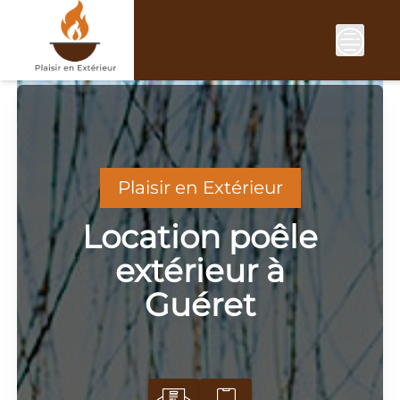
Skip
to
content
Plaisir en Extérieur
Location poêle
extérieur à
Guéret