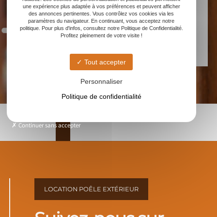
Contactez-nous
une expérience plus adaptée à vos préférences et peuvent afficher
des annonces pertinentes. Vous contrôlez vos cookies via les
paramètres du navigateur. En continuant, vous acceptez notre
politique. Pour plus d'infos, consultez notre Politique de Confidentialité.
Profitez pleinement de votre visite !
Tout accepter
Personnaliser
Politique de confidentialité
Continuer sans accepter
LOCATION POÊLE EXTÉRIEUR