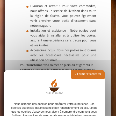
Livraison et retrait : Pour votre commodité,
nous offrons un service de livraison dans toute
la région de Guéret. Vous pouvez également
venir chercher votre poêle directement dans
notre magasin.
Installation et assistance : Notre équipe peut
vous aider à installer et à utiliser les poêles,
assurant une expérience sans tracas pour vous
et vos invités.
Accessoires inclus : Tous nos poêles sont fournis
avec les accessoires nécessaires pour une
utilisation optimale.
Pour transformer vos soirées en plein air et garantir le
confort de vos invités, contactez-nous dès maintenant
Fermer et accepter
pour louer nos poêles extérieurs à Guéret. Que vous
préfériez l’élégance du gaz ou le charme rustique du
bois, nous avons la solution parfaite pour vos besoins.
Appelez-nous aujourd’hui pour réserver votre poêle et
créer une ambiance inoubliable pour votre prochain
événement.
Nous utilisons des cookies pour améliorer votre expérience. Les
cookies essentiels garantissent le bon fonctionnement du site, tandis
que les cookies d'analyse nous aident à comprendre comment vous
l'utilisez. Les cookies de personnalisation et publicitaires permettent