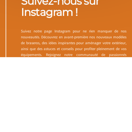
Suivez-nous sur
Instagram !
Suivez notre page Instagram pour ne rien manquer de nos
nouveautés. Découvrez en avant-première nos nouveaux modèles
de braseros, des idées inspirantes pour aménager votre extérieur,
ainsi que des astuces et conseils pour profiter pleinement de vos
équipements. Rejoignez notre communauté de passionnés
d’activités en plein air et partagez vos moments de convivialité
avec nous. Pour rester informé de toutes nos actualités à Burgnac
près de Guéret, suivez-nous dès maintenant sur Instagram.