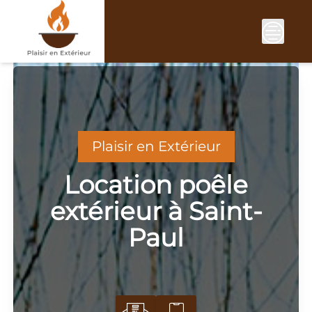
Skip
to
content
Plaisir en Extérieur
Location poêle
extérieur à Saint-
Paul