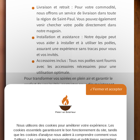
Livraison et retrait : Pour votre commodité,
nous offrons un service de livraison dans toute
la région de Saint-Paul. Vous pouvez également
venir chercher votre poêle directement dans
notre magasin.
Installation et assistance : Notre équipe peut
vous aider à installer et à utiliser les poêles,
assurant une expérience sans tracas pour vous
et vos invités.
Accessoires inclus : Tous nos poêles sont fournis
avec les accessoires nécessaires pour une
utilisation optimale.
Pour transformer vos soirées en plein air et garantir le
confort de vos invités, contactez-nous dès maintenant
Fermer et accepter
pour louer nos poêles extérieurs à Saint-Paul. Que vous
préfériez l’élégance du gaz ou le charme rustique du
bois, nous avons la solution parfaite pour vos besoins.
Appelez-nous aujourd’hui pour réserver votre poêle et
créer une ambiance inoubliable pour votre prochain
événement.
Nous utilisons des cookies pour améliorer votre expérience. Les
cookies essentiels garantissent le bon fonctionnement du site, tandis
que les cookies d'analyse nous aident à comprendre comment vous
l'utilisez. Les cookies de personnalisation et publicitaires permettent