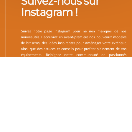
Suivez-nous sur
Instagram !
Suivez notre page Instagram pour ne rien manquer de nos
nouveautés. Découvrez en avant-première nos nouveaux modèles
de braseros, des idées inspirantes pour aménager votre extérieur,
ainsi que des astuces et conseils pour profiter pleinement de vos
équipements. Rejoignez notre communauté de passionnés
d’activités en plein air et partagez vos moments de convivialité
avec nous. Pour rester informé de toutes nos actualités à Burgnac
près de Saint-Paul, suivez-nous dès maintenant sur Instagram.