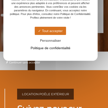
Contactez-nous
une expérience plus adaptée à vos préférences et peuvent afficher
des annonces pertinentes. Vous contrôlez vos cookies via les
paramètres du navigateur. En continuant, vous acceptez notre
politique. Pour plus d'infos, consultez notre Politique de Confidentialité.
Profitez pleinement de votre visite !
Tout accepter
Personnaliser
Politique de confidentialité
Continuer sans accepter
LOCATION POÊLE EXTÉRIEUR