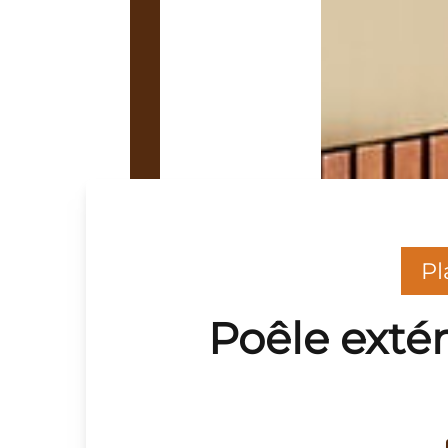
Pl
Poêle exté