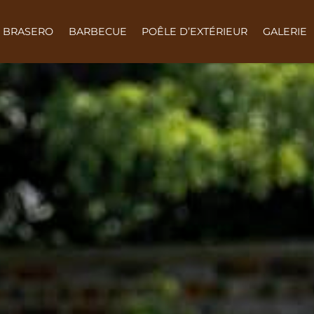
BRASERO
BARBECUE
POÊLE D’EXTÉRIEUR
GALERIE