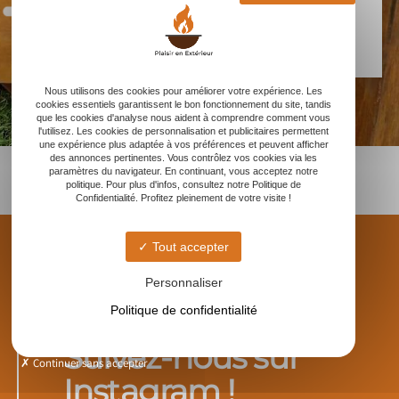
Nous utilisons des cookies pour améliorer votre expérience. Les
cookies essentiels garantissent le bon fonctionnement du site, tandis
que les cookies d'analyse nous aident à comprendre comment vous
l'utilisez. Les cookies de personnalisation et publicitaires permettent
une expérience plus adaptée à vos préférences et peuvent afficher
des annonces pertinentes. Vous contrôlez vos cookies via les
paramètres du navigateur. En continuant, vous acceptez notre
politique. Pour plus d'infos, consultez notre Politique de
Confidentialité. Profitez pleinement de votre visite !
Tout accepter
Personnaliser
DÉCOUVERTES AUTOUR DU BRASERO
Politique de confidentialité
Suivez-nous sur
Continuer sans accepter
Instagram !