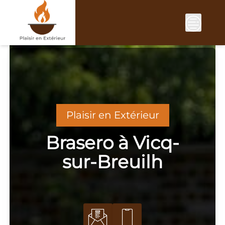
Skip
to
content
Plaisir en Extérieur
Brasero à Vicq-
sur-Breuilh