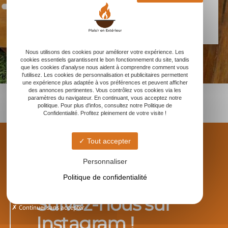
Nous utilisons des cookies pour améliorer votre expérience. Les
cookies essentiels garantissent le bon fonctionnement du site, tandis
que les cookies d'analyse nous aident à comprendre comment vous
l'utilisez. Les cookies de personnalisation et publicitaires permettent
une expérience plus adaptée à vos préférences et peuvent afficher
des annonces pertinentes. Vous contrôlez vos cookies via les
paramètres du navigateur. En continuant, vous acceptez notre
politique. Pour plus d'infos, consultez notre Politique de
Confidentialité. Profitez pleinement de votre visite !
Tout accepter
Personnaliser
DÉCOUVERTES AUTOUR DU BRASERO
Politique de confidentialité
Suivez-nous sur
Continuer sans accepter
Instagram !