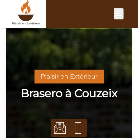
Skip
to
content
Plaisir en Extérieur
Brasero à Couzeix