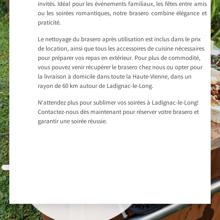
invités. Idéal pour les événements familiaux, les fêtes entre amis
ou les soirées romantiques, notre brasero combine élégance et
praticité.
Le nettoyage du brasero après utilisation est inclus dans le prix
de location, ainsi que tous les accessoires de cuisine nécessaires
pour préparer vos repas en extérieur. Pour plus de commodité,
vous pouvez venir récupérer le brasero chez nous ou opter pour
la livraison à domicile dans toute la Haute-Vienne, dans un
rayon de 60 km autour de Ladignac-le-Long.
N’attendez plus pour sublimer vos soirées à Ladignac-le-Long!
Contactez-nous dès maintenant pour réserver votre brasero et
garantir une soirée réussie.