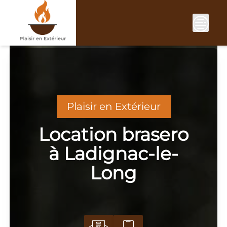
Skip
to
content
Plaisir en Extérieur
Location brasero
à Ladignac-le-
Long