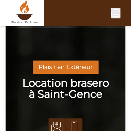
Skip
to
content
Plaisir en Extérieur
Location brasero
à Saint-Gence