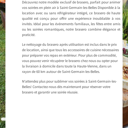
Découvrez notre modèle exclusif de brasero, parfait pour animer
vos soirées en plein air à Saint-Germain-les-Belles Disponible à la
location avec ou sans réfrigérateur intégré, ce brasero de haute
qualité est conçu pour offrir une expérience inoubliable à vos
invités. Idéal pour les événements familiaux, les fêtes entre amis
ou les soirées romantiques, notre brasero combine élégance et
praticité.
Le nettoyage du brasero après utilisation est inclus dans le prix
de location, ainsi que tous les accessoires de cuisine nécessaires
pour préparer vos repas en extérieur. Pour plus de commodité,
vous pouvez venir récupérer le brasero chez nous ou opter pour
la livraison à domicile dans toute la Haute-Vienne, dans un
rayon de 60 km autour de Saint-Germain-les-Belles.
N’attendez plus pour sublimer vos soirées à Saint-Germain-les-
Belles! Contactez-nous dès maintenant pour réserver votre
brasero et garantir une soirée réussie.