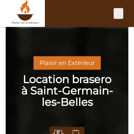
Skip
to
content
Plaisir en Extérieur
Location brasero
à Saint-Germain-
les-Belles