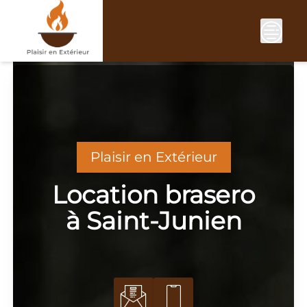
Skip
to
content
Plaisir en Extérieur
Location brasero
à Saint-Junien